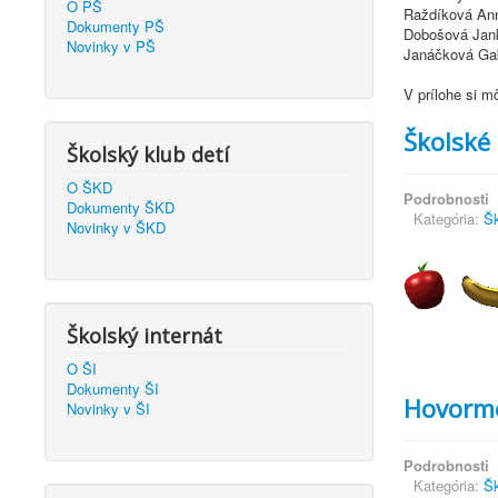
O PŠ
Raždíková An
Dokumenty PŠ
Dobošová Jan
Novinky v PŠ
Janáčková Gab
V prílohe si m
Školské 
Školský klub detí
O ŠKD
Podrobnosti
Dokumenty ŠKD
Kategória:
Šk
Novinky v ŠKD
Školský internát
O ŠI
Dokumenty ŠI
Hovorme
Novinky v ŠI
Podrobnosti
Kategória:
Šk