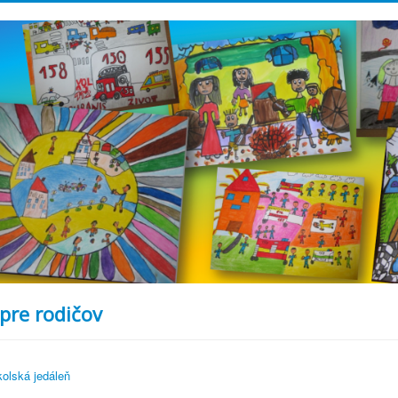
re rodičov
olská jedáleň