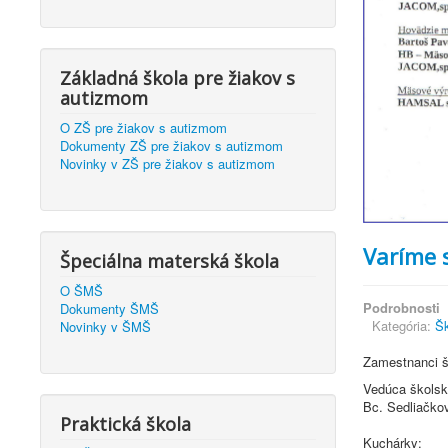
Základná škola pre žiakov s
autizmom
O ZŠ pre žiakov s autizmom
Dokumenty ZŠ pre žiakov s autizmom
Novinky v ZŠ pre žiakov s autizmom
Varíme 
Špeciálna materská škola
O ŠMŠ
Podrobnosti
Dokumenty ŠMŠ
Kategória:
Šk
Novinky v ŠMŠ
Zamestnanci šk
Vedúca školske
Bc. Sedliačko
Praktická škola
Kuchárky: