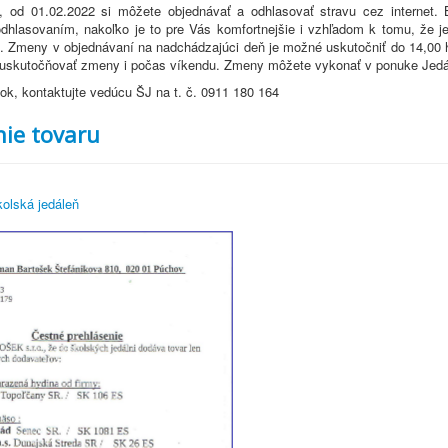
a, od 01.02.2022 si môžete objednávať a odhlasovať stravu cez internet.
odhlasovaním, nakoľko je to pre Vás komfortnejšie i vzhľadom k tomu, že j
í. Zmeny v objednávaní na nadchádzajúci deň je možné uskutočniť do 14,00 
skutočňovať zmeny i počas víkendu. Zmeny môžete vykonať v ponuke Jedál
ok, kontaktujte vedúcu ŠJ na t. č. 0911 180 164
ie tovaru
olská jedáleň