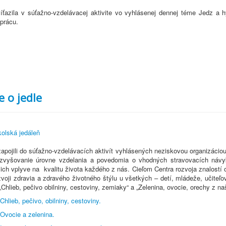
íťazila v súťažno-vzdelávacej aktivite vo vyhlásenej dennej téme Jedz
prácu.
 o jedle
olská jedáleň
pojili do súťažno-vzdelávacích aktivít vyhlásených neziskovou organizáciou „
vyšovanie úrovne vzdelania a povedomia o vhodných stravovacích návykoc
ich vplyve na kvalitu života každého z nás. Cieľom Centra rozvoja znalostí o
voji zdravia a zdravého životného štýlu u všetkých – detí, mládeže, učiteľov
Chlieb, pečivo obilniny, cestoviny, zemiaky“ a „Zelenina, ovocie, orechy z na
Chlieb, pečivo, obilniny, cestoviny.
 Ovocie a zelenina.