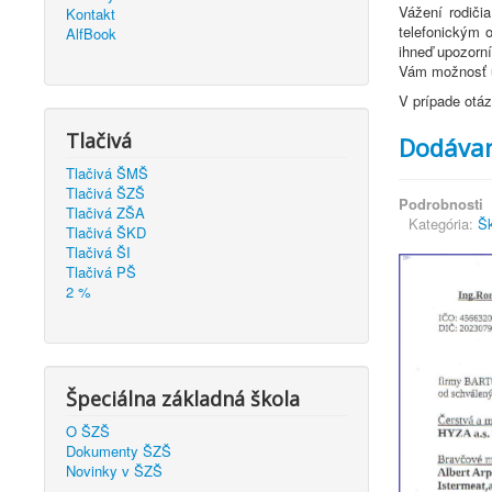
Vážení rodiči
Kontakt
telefonickým 
AlfBook
ihneď upozorn
Vám možnosť u
V prípade otáz
Tlačivá
Dodávan
Tlačivá ŠMŠ
Tlačivá ŠZŠ
Podrobnosti
Tlačivá ZŠA
Kategória:
Šk
Tlačivá ŠKD
Tlačivá ŠI
Tlačivá PŠ
2 %
Špeciálna základná škola
O ŠZŠ
Dokumenty ŠZŠ
Novinky v ŠZŠ