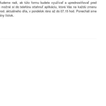
 Budeme radi, ak túto formu budete využívať a uprednostňovať pred
e možné si do telefónu stiahnuť aplikáciu, ktorá Vás na každú zmenu
hod. aktuálneho dňa, v pondelok ráno až do 07.15 hod. Ponechali sme
ny lístok.