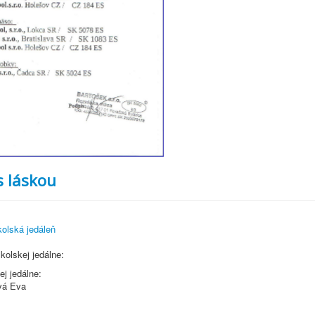
s láskou
olská jedáleň
olskej jedálne:
j jedálne:
vá Eva