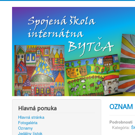
OZNAM p
Hlavná ponuka
Hlavná stránka
Podrobnosti
Fotogaléria
Kategória:
Šk
Oznamy
Jedálny lístok