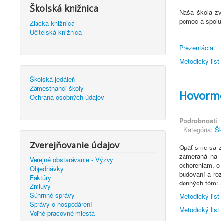
Školská knižnica
Naša škola zv
pomoc a spolu
Žiacka knižnica
Učiteľská knižnica
Prezentácia
Metodický list
Školská jedáleň
Zamestnanci školy
Hovorme
Ochrana osobných údajov
Podrobnosti
Kategória:
Šk
Zverejňovanie údajov
Opäť sme sa za
zameraná na z
Verejné obstarávanie - Výzvy
ochoreniam, o 
Objednávky
budovaní a roz
Faktúry
denných tém: „
Zmluvy
Súhrnné správy
Metodický list 
Správy o hospodárení
Metodický list
Voľné pracovné miesta