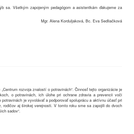
 a hýb sa. Všetkým zapojeným pedagógom a asistentkám ďakujeme za
Mgr. Alena Korduljaková, Bc. Eva Sedliačková
Centrum rozvoja znalostí o potravinách“. Činnosť tejto organizácie je
h, o potravinách, ich úlohe pri ochrane zdravia a prevencii voči
 potravinách je vyvolávať a podporovať spoluprácu a aktívnu účasť pri
, rodičov aj širokej verejnosti. V tomto roku sme sa zapojili do dvoch
šich sadov“.