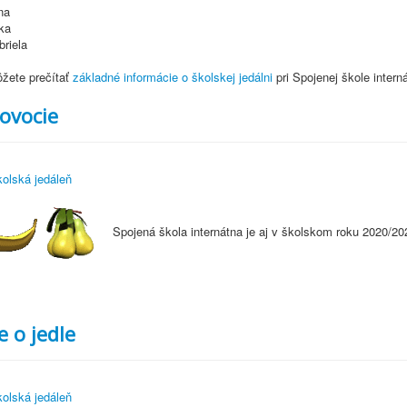
na
ka
riela
ôžete prečítať
základné informácie o školskej jedálni
pri Spojenej škole interná
ovocie
olská jedáleň
Spojená škola internátna je aj v školskom roku 2020/20
 o jedle
olská jedáleň