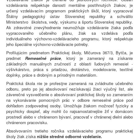
vzdelávania rešpektuje danosti mentálne postihnutých žiakov, je
určený vzdelávacím programom praktických škôl, ktorý vypracoval
Štátny pedagogický ústav Slovenskej republiky a schválilo
Ministerstvo školstva, vedy, výskumu a športu Slovenskej republiky.
Ak zdravotné znevýhodnenie neumožňuje vzdelávanie žiaka podľa
vypracovaného učebného plánu, žiak sa vzdeláva podľa
individuálneho výchovno-vzdelávacieho programu, ktorý rešpektuje
jeho špeciálne výchovno-vzdelávacie potreby.
Profilujúcim predmetom Praktickej školy, Mičurova 367/3, Bytča, je
predmet
Remeselné práce
, ktorý je zameraný na získanie
základných manuálnych zručností z oblasti ľudových remesiel -
výšivkárstvo, práca s priadzou, drotárstvo, modelovanie, textilné
doplnky, práce s drobným a prírodným materiálom.
Praktická škola nie je profesijne zameraná na zvládnutie učebného
odboru, preto po jej absolvovaní nezískavajú žiaci výučný list, ale
záverečné vysvedčenie o absolvovaní praktickej školy so zameraním
na vykonávanie pomocných prác v odbore remeselné práce pod
dohľadom zodpovednej osoby. Umožňuje žiakom možnosť fyzicky a
psychicky dospieť, aby mohli čo najsamostatnejšie žiť v domácom
prostredí alebo v chránenom bývaní, pracovať v chránenej dielni alebo
chránenom pracovisku.
Absolvovaním tretieho ročníka vzdelávacieho programu praktickej
školy žiak získa
nižšie stredné
odborné vzdelanie
.