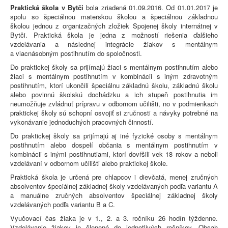
Praktická škola v Bytči
bola zriadená 01.09.2016. Od 01.01.2017 je
spolu so špeciálnou materskou školou a špeciálnou základnou
školou jednou z organizačných zložiek Spojenej školy internátnej v
Bytči. Praktická škola je jedna z možností riešenia ďalšieho
vzdelávania a následnej integrácie žiakov s mentálnym
a viacnásobným postihnutím do spoločnosti.
Do praktickej školy sa prijímajú žiaci s mentálnym postihnutím alebo
žiaci s mentálnym postihnutím v kombinácii s iným zdravotným
postihnutím, ktorí ukončili špeciálnu základnú školu, základnú školu
alebo povinnú školskú dochádzku a ich stupeň postihnutia im
neumožňuje zvládnuť prípravu v odbornom učilišti, no v podmienkach
praktickej školy sú schopní osvojiť si zručnosti a návyky potrebné na
vykonávanie jednoduchých pracovných činností.
Do praktickej školy sa prijímajú aj iné fyzické osoby s mentálnym
postihnutím alebo dospelí občania s mentálnym postihnutím v
kombinácii s inými postihnutiami, ktorí dovŕšili vek 18 rokov a neboli
vzdelávaní v odbornom učilišti alebo praktickej škole.
Praktická škola je určená pre chlapcov i dievčatá, menej zručných
absolventov špeciálnej základnej školy vzdelávaných podľa variantu A
a manuálne zručných absolventov špeciálnej základnej školy
vzdelávaných podľa variantu B a C.
Vyučovací čas žiaka je v 1., 2. a 3. ročníku 26 hodín týždenne.
Vzdelávanie žiakov je členené do jednotlivých ročníkov. Obsah