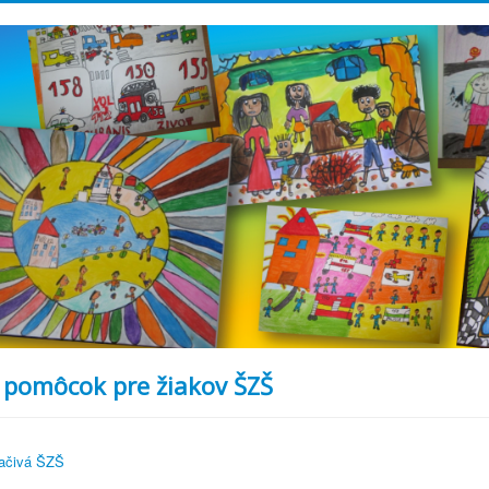
pomôcok pre žiakov ŠZŠ
ačivá ŠZŠ