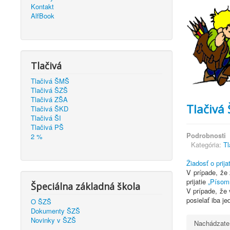
Kontakt
AlfBook
Tlačivá
Tlačivá ŠMŠ
Tlačivá ŠZŠ
Tlačivá ZŠA
Tlačivá 
Tlačivá ŠKD
Tlačivá ŠI
Tlačivá PŠ
Podrobnosti
2 %
Kategória:
Tl
Žiadosť o prij
V prípade, že 
prijatie
„Písomn
Špeciálna základná škola
V prípade, že 
posielať iba je
O ŠZŠ
Dokumenty ŠZŠ
Novinky v ŠZŠ
Nachádzate