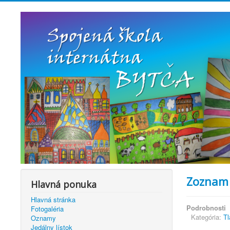
Zoznam 
Hlavná ponuka
Hlavná stránka
Podrobnosti
Fotogaléria
Kategória:
Tl
Oznamy
Jedálny lístok