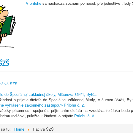
V prílohe
sa nachádza zoznam pomôcok pre jednotlivé triedy
ŠZŠ
ačivá ŠZŠ
atie do Špeciálnej základnej školy, Mičurova 364/1, Bytča
žiadosť o prijatie dieťaťa do Špeciálnej základnej školy, Mičurova 364/1, By
é vyhlásenie zákonného zástupcu“- Prílohu č. 2.
všetky písomnosti spojené s prijímaním dieťaťa na vzdelávanie žiaka bude 
dnému rodičovi, priložte k žiadosti o prijatie
Prílohu č. 3.
 sa tu:
Home
Tlačivá ŠZŠ