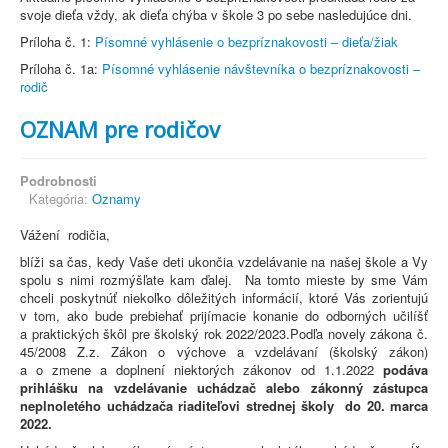
svoje dieťa vždy, ak dieťa chýba v škole 3 po sebe nasledujúce dni.
Príloha č. 1:
Písomné vyhlásenie o bezpríznakovosti – dieťa/žiak
Príloha č. 1a:
Písomné vyhlásenie návštevníka o bezpríznakovosti –
rodič
OZNAM pre rodičov
Podrobnosti
Kategória:
Oznamy
Vážení rodičia,
blíži sa čas, kedy Vaše deti ukončia vzdelávanie na našej škole a Vy
spolu s nimi rozmýšľate kam ďalej. Na tomto mieste by sme Vám
chceli poskytnúť niekoľko dôležitých informácií, ktoré Vás zorientujú
v tom, ako bude prebiehať prijímacie konanie do odborných učilíšť
a praktických škôl pre školský rok 2022/2023.Podľa novely zákona č.
45/2008 Z.z. Zákon o výchove a vzdelávaní (školský zákon)
a o zmene a doplnení niektorých zákonov od 1.1.2022
podáva
prihlášku na vzdelávanie uchádzač alebo zákonný zástupca
neplnoletého uchádzača riaditeľovi strednej školy
do 20. marca
2022.