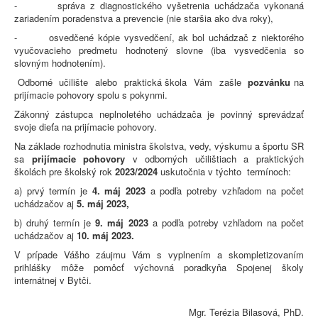
- správa z diagnostického vyšetrenia uchádzača vykonaná
zariadením poradenstva a prevencie (nie staršia ako dva roky),
- osvedčené kópie vysvedčení, ak bol uchádzač z niektorého
vyučovacieho predmetu hodnotený slovne (iba vysvedčenia so
slovným hodnotením).
Odborné učilište alebo praktická škola Vám zašle
pozvánku
na
prijímacie pohovory spolu s pokynmi.
Zákonný zástupca neplnoletého uchádzača je povinný sprevádzať
svoje dieťa na prijímacie pohovory.
Na základe rozhodnutia ministra školstva, vedy, výskumu a športu SR
sa
prijímacie pohovory
v odborných učilištiach a praktických
školách pre školský rok
2023/2024
uskutočnia v týchto termínoch:
a) prvý termín je
4. máj 2023
a podľa potreby vzhľadom na počet
uchádzačov aj
5. máj 2023,
b) druhý termín je
9. máj 2023
a podľa potreby vzhľadom na počet
uchádzačov aj
10. máj 2023.
V prípade Vášho záujmu Vám s vyplnením a skompletizovaním
prihlášky môže pomôcť výchovná poradkyňa Spojenej školy
internátnej v Bytči.
Mgr. Terézia Bilasová, PhD.