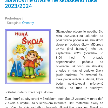
Slávnostné otvorenie školského roka
2023/2024
Podrobnosti
Kategória:
Oznamy
Slávnostné otvorenie nového šk.
roku 2023/2024 sa uskutoční za
priaznivého počasia na školskom
dvore pri budove školy Mičurova
367/3 (žltá budova) dňa 04.
septembra 2023 (pondelok) o
8,00 hod. V prípade
nepriaznivého počasia sa
otvorenie uskutoční na školskej
chodbe v hlavnej budove školy
(biela budova). Po otvorení šk.
roka pôjdu rodičia s deťmi, ktoré
budú navštevovať prípravné
ročníky do tried s triednymi
učiteľmi, ostatní žiaci pôjdu domov.
Žiaci, ktorí sú ubytovaní v školskom internáte už zostanú v tento deň
v škole a ubytujú sa v školskom internáte. Deti materskej školy sa
nezúčastnia slávnostného otvorenia školského roka na školskom