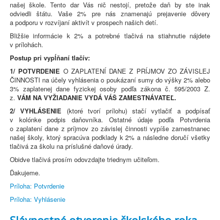
našej škole. Tento dar Vás nič nestojí, pretože daň by ste inak
odviedli štátu. Vaše 2% pre nás znamenajú prejavenie dôvery
a podporu v rozvíjaní aktivít v prospech našich detí.
Bližšie informácie k 2% a potrebné tlačivá na stiahnutie nájdete
v prílohách.
Postup pri vypĺňaní tlačív:
1/ POTVRDENIE
O ZAPLATENÍ DANE Z PRÍJMOV ZO ZÁVISLEJ
ČINNOSTI na účely vyhlásenia o poukázaní sumy do výšky 2% alebo
3% zaplatenej dane fyzickej osoby podľa zákona č. 595/2003 Z.
z.
VÁM NA VYŽIADANIE VYDÁ VÁŠ ZAMESTNÁVATEĽ.
2/ VYHLÁSENIE
(ktoré tvorí prílohu) stačí vytlačiť a podpísať
v kolónke podpis daňovníka. Ostatné údaje podľa Potvrdenia
o zaplatení dane z príjmov zo závislej činnosti vypíše zamestnanec
našej školy, ktorý spracúva podklady k 2% a následne doručí všetky
tlačivá za školu na príslušné daňové úrady.
Obidve tlačivá prosím odovzdajte triednym učiteľom.
Ďakujeme.
Príloha: Potvrdenie
Príloha: Vyhlásenie