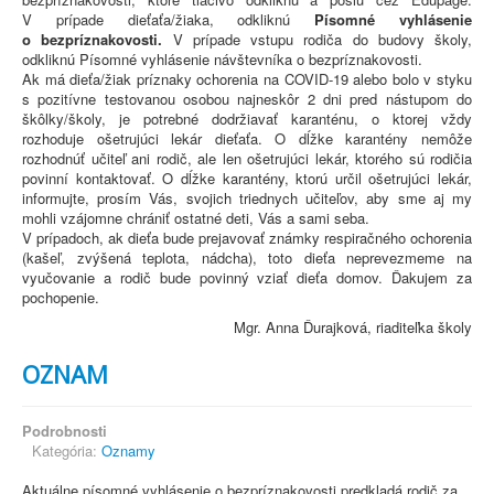
V prípade dieťaťa/žiaka, odkliknú
Písomné vyhlásenie
o bezpríznakovosti.
V prípade vstupu rodiča do budovy školy,
odkliknú Písomné vyhlásenie návštevníka o bezpríznakovosti.
Ak má dieťa/žiak príznaky ochorenia na COVID-19 alebo bolo v styku
s pozitívne testovanou osobou najneskôr 2 dni pred nástupom do
škôlky/školy, je potrebné dodržiavať karanténu, o ktorej vždy
rozhoduje ošetrujúci lekár dieťaťa. O dĺžke karantény nemôže
rozhodnúť učiteľ ani rodič, ale len ošetrujúci lekár, ktorého sú rodičia
povinní kontaktovať. O dĺžke karantény, ktorú určil ošetrujúci lekár,
informujte, prosím Vás, svojich triednych učiteľov, aby sme aj my
mohli vzájomne chrániť ostatné deti, Vás a sami seba.
V prípadoch, ak dieťa bude prejavovať známky respiračného ochorenia
(kašeľ, zvýšená teplota, nádcha), toto dieťa neprevezmeme na
vyučovanie a rodič bude povinný vziať dieťa domov. Ďakujem za
pochopenie.
Mgr. Anna Ďurajková, riaditeľka školy
OZNAM
Podrobnosti
Kategória:
Oznamy
Aktuálne písomné vyhlásenie o bezpríznakovosti predkladá rodič za