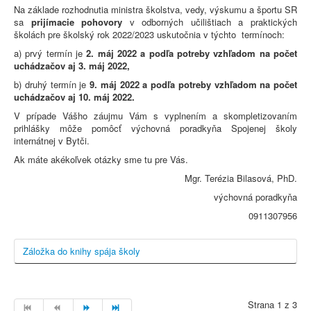
Na základe rozhodnutia ministra školstva, vedy, výskumu a športu SR
sa
prijímacie pohovory
v odborných učilištiach a praktických
školách pre školský rok 2022/2023 uskutočnia v týchto termínoch:
a) prvý termín je
2. máj 2022 a podľa potreby vzhľadom na počet
uchádzačov aj 3. máj 2022,
b) druhý termín je
9. máj 2022 a podľa potreby vzhľadom na počet
uchádzačov aj 10. máj 2022.
V prípade Vášho záujmu Vám s vyplnením a skompletizovaním
prihlášky môže pomôcť výchovná poradkyňa Spojenej školy
internátnej v Bytči.
Ak máte akékoľvek otázky sme tu pre Vás.
Mgr. Terézia Bilasová, PhD.
výchovná poradkyňa
0911307956
Záložka do knihy spája školy
Strana 1 z 3