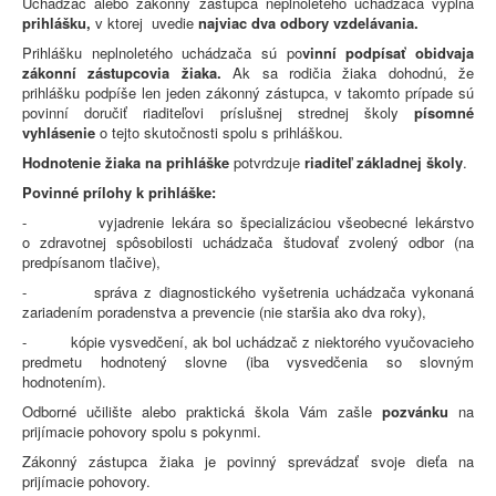
Uchádzač alebo zákonný zástupca neplnoletého uchádzača vypĺňa
prihlášku,
v ktorej uvedie
najviac dva odbory vzdelávania.
Prihlášku neplnoletého uchádzača sú po
vinní podpísať obidvaja
zákonní zástupcovia žiaka.
Ak sa rodičia žiaka dohodnú, že
prihlášku podpíše len jeden zákonný zástupca, v takomto prípade sú
povinní doručiť riaditeľovi príslušnej strednej školy
písomné
vyhlásenie
o tejto skutočnosti spolu s prihláškou.
Hodnotenie žiaka na prihláške
potvrdzuje
riaditeľ základnej školy
.
Povinné prílohy k prihláške:
- vyjadrenie lekára so špecializáciou všeobecné lekárstvo
o zdravotnej spôsobilosti uchádzača študovať zvolený odbor (na
predpísanom tlačive),
- správa z diagnostického vyšetrenia uchádzača vykonaná
zariadením poradenstva a prevencie (nie staršia ako dva roky),
- kópie vysvedčení, ak bol uchádzač z niektorého vyučovacieho
predmetu hodnotený slovne (iba vysvedčenia so slovným
hodnotením).
Odborné učilište alebo praktická škola Vám zašle
pozvánku
na
prijímacie pohovory spolu s pokynmi.
Zákonný zástupca žiaka je povinný sprevádzať svoje dieťa na
prijímacie pohovory.