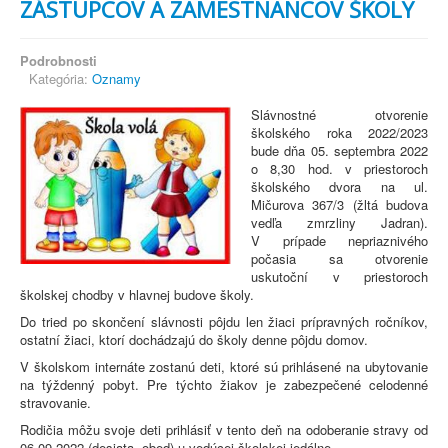
ZÁSTUPCOV A ZAMESTNANCOV ŠKOLY
Podrobnosti
Kategória:
Oznamy
Slávnostné otvorenie
školského roka 2022/2023
bude dňa 05. septembra 2022
o 8,30 hod. v priestoroch
školského dvora na ul.
Mičurova 367/3 (žltá budova
vedľa zmrzliny Jadran).
V prípade nepriaznivého
počasia sa otvorenie
uskutoční v priestoroch
školskej chodby v hlavnej budove školy.
Do tried po skončení slávnosti pôjdu len žiaci prípravných ročníkov,
ostatní žiaci, ktorí dochádzajú do školy denne pôjdu domov.
V školskom internáte zostanú deti, ktoré sú prihlásené na ubytovanie
na týždenný pobyt. Pre týchto žiakov je zabezpečené celodenné
stravovanie.
Rodičia môžu svoje deti prihlásiť v tento deň na odoberanie stravy od
06.09.2022 (desiata, obed) u vedúcej školskej jedálne.