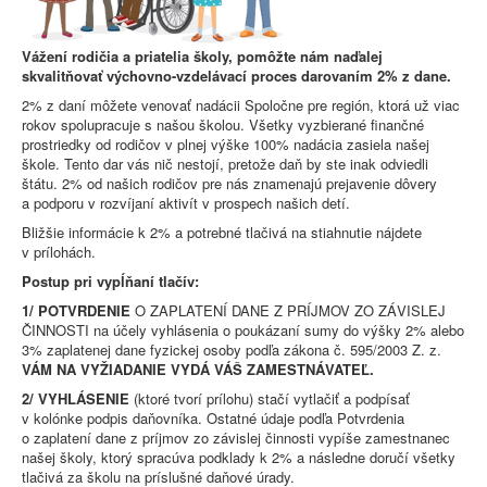
Vážení rodičia a priatelia školy, pomôžte nám naďalej
skvalitňovať výchovno-vzdelávací proces darovaním 2% z dane.
2% z daní môžete venovať nadácii Spoločne pre región, ktorá už viac
rokov spolupracuje s našou školou. Všetky vyzbierané finančné
prostriedky od rodičov v plnej výške 100% nadácia zasiela našej
škole. Tento dar vás nič nestojí, pretože daň by ste inak odviedli
štátu. 2% od našich rodičov pre nás znamenajú prejavenie dôvery
a podporu v rozvíjaní aktivít v prospech našich detí.
Bližšie informácie k 2% a potrebné tlačivá na stiahnutie nájdete
v prílohách.
Postup pri vypĺňaní tlačív:
1/ POTVRDENIE
O ZAPLATENÍ DANE Z PRÍJMOV ZO ZÁVISLEJ
ČINNOSTI na účely vyhlásenia o poukázaní sumy do výšky 2% alebo
3% zaplatenej dane fyzickej osoby podľa zákona č. 595/2003 Z. z.
VÁM NA VYŽIADANIE VYDÁ VÁŠ ZAMESTNÁVATEĽ.
2/ VYHLÁSENIE
(ktoré tvorí prílohu) stačí vytlačiť a podpísať
v kolónke podpis daňovníka. Ostatné údaje podľa Potvrdenia
o zaplatení dane z príjmov zo závislej činnosti vypíše zamestnanec
našej školy, ktorý spracúva podklady k 2% a následne doručí všetky
tlačivá za školu na príslušné daňové úrady.