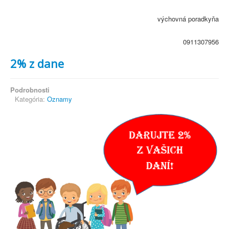
výchovná poradkyňa
0911307956
2% z dane
Podrobnosti
Kategória:
Oznamy