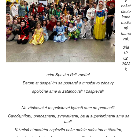
v
našej
škole
koná
tradič
ný
karne
val,
dňa
10.
02.
2023
k
nám Spevko Pali zavítal.
Deťom aj dospelým sa postaral o množstvo zábavy,
spoločne sme si zatancovali i zaspievali.
Na všakovaké rozprávkové bytosti sme sa premenili.
Čarodejníkmi, princeznami, zvieratkami, ba aj superhrdinami sme sa
stali.
Kúzelná atmosféra zaplavila naše srdcia radosťou a šťastím,