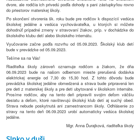
dvore, ale rodičia ich privedú podľa dohody s pani zástupkyňou rovno
do priestorov materskej školy.
Po skončení otvorenia šk. roku bude pre rodičov k dispozícií vedúca
školskej jedálne a vedúca vychovávateľka, u ktorých si môžete
dohodnúť prípadné zmeny v stravovaní žiakov, príp. v dochádzke do
školského klubu detí alebo školského internátu.
Vyučovanie začne podľa rozvrhu od 05.09.2023. Školský klub detí
bude v prevádzke od 05.09.2023.
Tešíme sa na Vás!
Riaditeľka školy zároveň oznamuje rodičom a žiakom, že dňa
06.09.2023 bude na našom odbernom mieste prerušená dodávka
elektrickej energie od 7,30 do 15,30 hod. Z tohto dôvodu bude
prevádzka školskej jedálne obmedzená a strava bude pripravená len
pre deti z materskej školy a pre deti ubytované v školskom internáte.
Prosíme rodičov, aby na tento deň pripravili svojim deťom väčšiu
desiatu a deťom, ktoré navštevujú školský klub detí aj suchý obed.
Strava nebude poskytnutá ani zamestnancom školy. Odhlásenie zo
stravy na tento deň 06.09.2023 urobí automaticky vedúca školskej
jedálne.
Mgr. Anna Ďurajková, riaditeľka školy
Slnko v duši