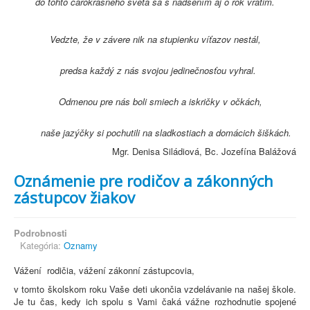
do tohto čarokrásneho sveta sa s nadšením aj o rok vrátim.
Vedzte, že v závere nik na stupienku víťazov nestál,
predsa každý z nás svojou jedinečnosťou vyhral.
Odmenou pre nás boli smiech a iskričky v očkách,
naše jazýčky si pochutili na sladkostiach a domácich šiškách.
Mgr. Denisa Siládiová, Bc. Jozefína Balážová
Oznámenie pre rodičov a zákonných
zástupcov žiakov
Podrobnosti
Kategória:
Oznamy
Vážení rodičia, vážení zákonní zástupcovia,
v tomto školskom roku Vaše deti ukončia vzdelávanie na našej škole.
Je tu čas, kedy ich spolu s Vami čaká vážne rozhodnutie spojené