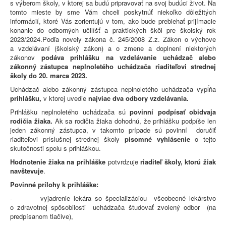
s výberom školy, v ktorej sa budú pripravovať na svoj budúci život. Na
tomto mieste by sme Vám chceli poskytnúť niekoľko dôležitých
informácií, ktoré Vás zorientujú v tom, ako bude prebiehať prijímacie
konanie do odborných učilíšť a praktických škôl pre školský rok
2023/2024.Podľa novely zákona č. 245/2008 Z.z. Zákon o výchove
a vzdelávaní (školský zákon) a o zmene a doplnení niektorých
zákonov
podáva prihlášku na vzdelávanie uchádzač alebo
zákonný zástupca neplnoletého uchádzača riaditeľovi strednej
školy
do 20. marca 2023.
Uchádzač alebo zákonný zástupca neplnoletého uchádzača vypĺňa
prihlášku,
v ktorej uvedie
najviac dva odbory vzdelávania.
Prihlášku neplnoletého uchádzača sú
po
vinní podpísať obidvaja
rodičia žiaka.
Ak sa rodičia žiaka dohodnú, že prihlášku podpíše len
jeden zákonný zástupca, v takomto prípade sú povinní doručiť
riaditeľovi príslušnej strednej školy
písomné vyhlásenie
o tejto
skutočnosti spolu s prihláškou.
Hodnotenie žiaka na prihláške
potvrdzuje
riaditeľ školy, ktorú žiak
navštevuje
.
Povinné prílohy k prihláške:
- vyjadrenie lekára so špecializáciou všeobecné lekárstvo
o zdravotnej spôsobilosti uchádzača študovať zvolený odbor (na
predpísanom tlačive),