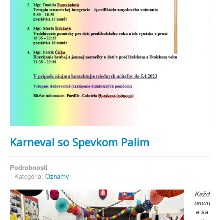
Karneval so Spevkom Palim
Podrobnosti
Kategória:
Oznamy
Každ
oročn
e sa