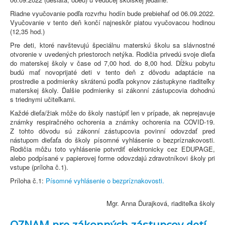
Riadne vyučovanie podľa rozvrhu hodín bude prebiehať od 06.09.2022.
Vyučovanie v tento deň končí najneskôr piatou vyučovacou hodinou
(12,35 hod.)
Pre deti, ktoré navštevujú špeciálnu materskú školu sa slávnostné
otvorenie v uvedených priestoroch netýka. Rodičia privedú svoje dieťa
do materskej školy v čase od 7,00 hod. do 8,00 hod. Dĺžku pobytu
budú mať novoprijaté deti v tento deň z dôvodu adaptácie na
prostredie a podmienky skrátenú podľa pokynov zástupkyne riaditeľky
materskej školy. Ďalšie podmienky si zákonní zástupcovia dohodnú
s triednymi učiteľkami.
Každé dieťa/žiak môže do školy nastúpiť len v prípade, ak neprejavuje
známky respiračného ochorenia a známky ochorenia na COVID-19.
Z tohto dôvodu sú zákonní zástupcovia povinní odovzdať pred
nástupom dieťaťa do školy písomné vyhlásenie o bezpríznakovosti.
Rodičia môžu toto vyhlásenie potvrdiť elektronicky cez EDUPAGE,
alebo podpísané v papierovej forme odovzdajú zdravotníkovi školy pri
vstupe (príloha č.1).
Príloha č.1:
Písomné vyhlásenie o bezpríznakovosti.
Mgr. Anna Ďurajková, riaditeľka školy
OZNAM pre zákonných zástupcov detí