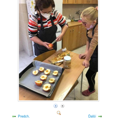
Predch.
Ďalší