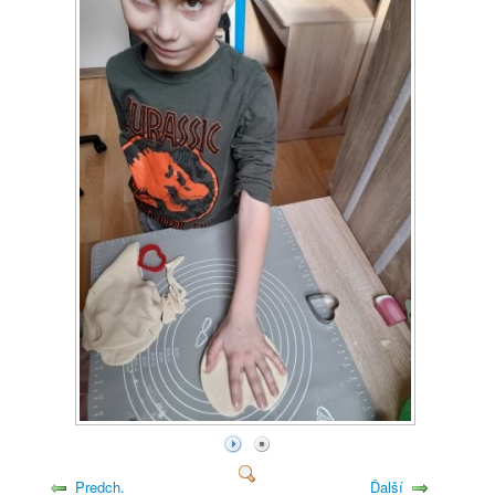
Predch.
Ďalší