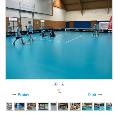
Predch.
Ďalší