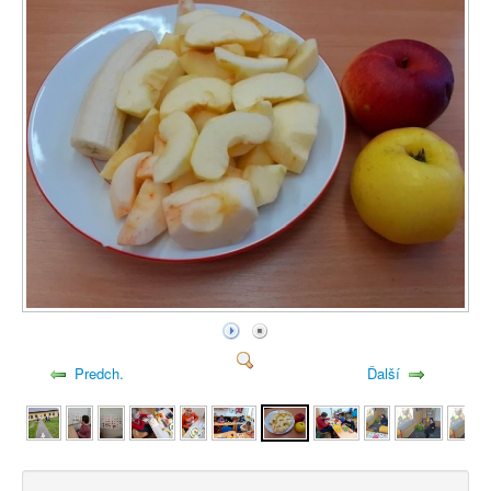
Predch.
Ďalší