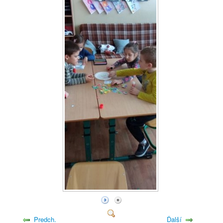
Predch.
Ďalší