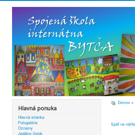
Domov
»
Hlavná ponuka
Hlavná stránka
Fotogaléria
Späť na náhľa
Oznamy
Jedálny lístok