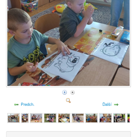
Predch.
Ďalší