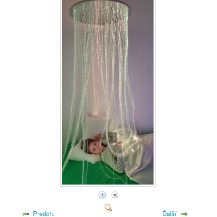
Predch.
Ďalší